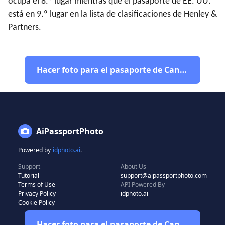
ocupa el 8.º lugar mientras que el pasaporte de EE. UU.
está en 9.º lugar en la lista de clasificaciones de Henley &
Partners.
Hacer foto para el pasaporte de Canadá
AiPassportPhoto
Powered by
idphoto.ai
.
Support
About Us
Tutorial
support@aipassportphoto.com
Terms of Use
API Powered By
Privacy Policy
idphoto.ai
Cookie Policy
Hacer foto para el pasaporte de Canadá