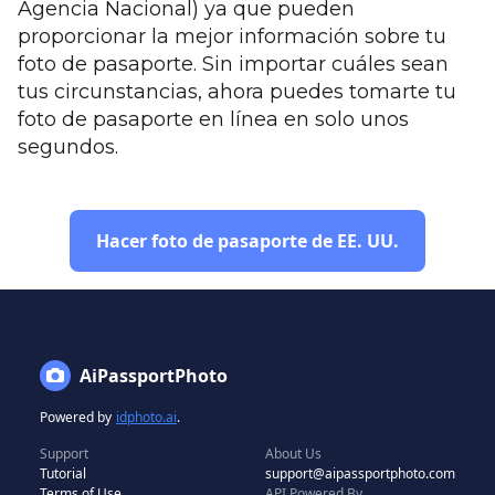
Agencia Nacional) ya que pueden
proporcionar la mejor información sobre tu
foto de pasaporte. Sin importar cuáles sean
tus circunstancias, ahora puedes tomarte tu
foto de pasaporte en línea en solo unos
segundos.
Hacer foto de pasaporte de EE. UU.
AiPassportPhoto
Powered by
idphoto.ai
.
Support
About Us
Tutorial
support@aipassportphoto.com
Terms of Use
API Powered By