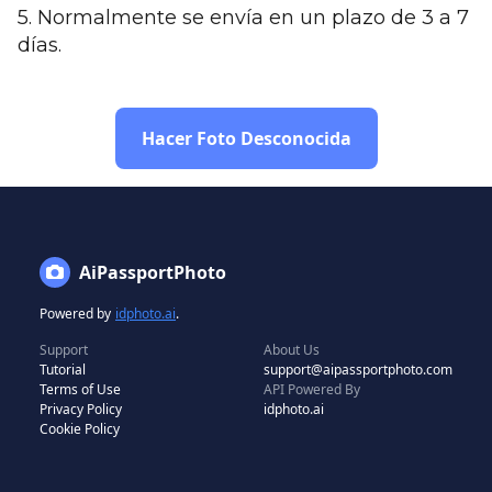
5. Normalmente se envía en un plazo de 3 a 7
días.
Hacer Foto Desconocida
AiPassportPhoto
Powered by
idphoto.ai
.
Support
About Us
Tutorial
support@aipassportphoto.com
Terms of Use
API Powered By
Privacy Policy
idphoto.ai
Cookie Policy